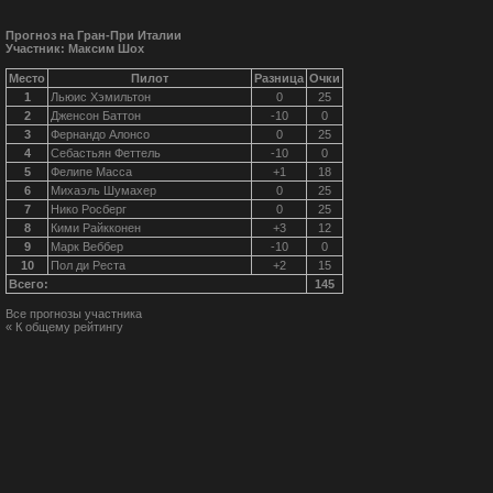
Прогноз на Гран-При Италии
Участник: Максим Шох
Место
Пилот
Разница
Очки
1
Льюис Хэмильтон
0
25
2
Дженсон Баттон
-10
0
3
Фернандо Алонсо
0
25
4
Себастьян Феттель
-10
0
5
Фелипе Масса
+1
18
6
Михаэль Шумахер
0
25
7
Нико Росберг
0
25
8
Кими Райкконен
+3
12
9
Марк Веббер
-10
0
10
Пол ди Реста
+2
15
Всего:
145
Все прогнозы участника
« К общему рейтингу