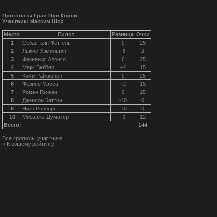
Прогноз на Гран-При Кореи
Участник: Максим Шох
Место
Пилот
Разница
Очки
1
Себастьян Феттель
0
25
2
Льюис Хэмильтон
-8
2
3
Фернандо Алонсо
0
25
4
Марк Веббер
+2
15
5
Кими Райкконен
0
25
6
Фелипе Масса
+2
15
7
Ромэн Грожан
0
25
8
Дженсон Баттон
-10
0
9
Нико Росберг
-10
0
10
Михаэль Шумахер
-3
12
Всего:
144
Все прогнозы участника
« К общему рейтингу