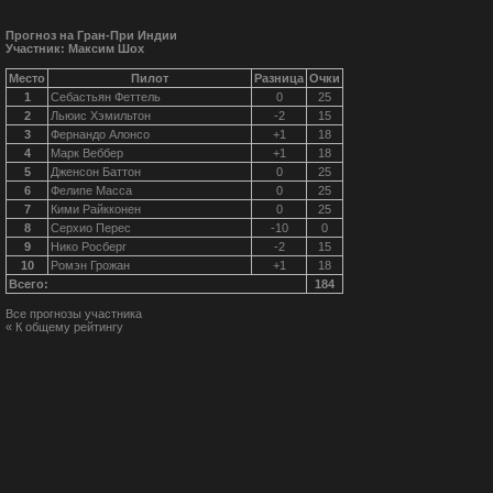
Прогноз на Гран-При Индии
Участник: Максим Шох
Место
Пилот
Разница
Очки
1
Себастьян Феттель
0
25
2
Льюис Хэмильтон
-2
15
3
Фернандо Алонсо
+1
18
4
Марк Веббер
+1
18
5
Дженсон Баттон
0
25
6
Фелипе Масса
0
25
7
Кими Райкконен
0
25
8
Серхио Перес
-10
0
9
Нико Росберг
-2
15
10
Ромэн Грожан
+1
18
Всего:
184
Все прогнозы участника
« К общему рейтингу