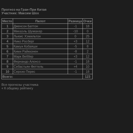
Прогноз на Гран-При Китая
Участник: Максим Шох
Место
Пилот
Разница
Очки
1
Дженсон Баттон
-1
18
2
Михаэль Шумахер
-10
0
3
Льюис Хэмильтон
0
25
4
Нико Росберг
+3
12
5
Камуи Кобаяши
-5
8
6
Кими Райкконен
-8
2
7
Марк Веббер
+3
12
8
Фернандо Алонсо
-1
18
9
Себастьян Феттель
+4
10
10
Серхио Перес
-1
18
Всего:
123
Все прогнозы участника
« К общему рейтингу