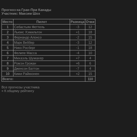
Прогноз на Гран-При Канады
Участник: Максим Шох
Место
Пилот
Разница
Очки
1
Себастьян Феттель
-3
12
2
Льюис Хэмильтон
+1
18
3
Фернандо Алонсо
-2
15
4
Марк Веббер
-3
12
5
Нико Росберг
-1
18
6
Фелипе Масса
-4
10
7
Михаэль Шумахер
+7
4
8
Ромэн Грожан
+6
6
9
Дженсон Баттон
-7
4
10
Кими Райкконен
+2
15
Всего:
110
Все прогнозы участника
« К общему рейтингу