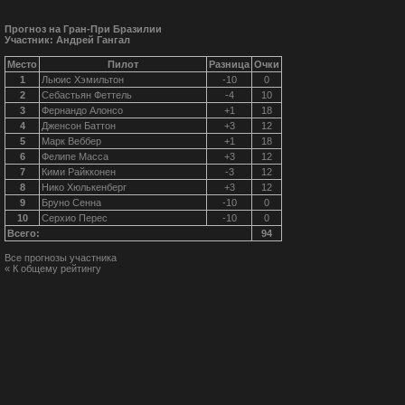
Прогноз на Гран-При Бразилии
Участник: Андрей Гангал
Место
Пилот
Разница
Очки
1
Льюис Хэмильтон
-10
0
2
Себастьян Феттель
-4
10
3
Фернандо Алонсо
+1
18
4
Дженсон Баттон
+3
12
5
Марк Веббер
+1
18
6
Фелипе Масса
+3
12
7
Кими Райкконен
-3
12
8
Нико Хюлькенберг
+3
12
9
Бруно Сенна
-10
0
10
Серхио Перес
-10
0
Всего:
94
Все прогнозы участника
« К общему рейтингу