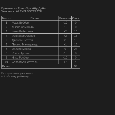
Прогноз на Гран-При Абу-Даби
Участник: ALEXEI BOTEZATU
Место
Пилот
Разница
Очки
1
Марк Веббер
-10
0
2
Льюис Хэмильтон
-10
0
3
Кими Райкконен
+2
15
4
Фернандо Алонсо
+2
15
5
Дженсон Баттон
+1
18
6
Пастор Мальдонадо
+1
18
7
Фелипе Масса
0
25
8
Ромэн Грожан
-10
0
9
Нико Росберг
-10
0
10
Себастьян Феттель
+7
4
Всего:
95
Все прогнозы участника
« К общему рейтингу