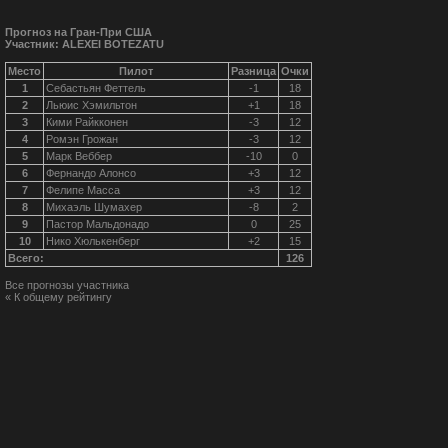
Прогноз на Гран-При США
Участник: ALEXEI BOTEZATU
Место
Пилот
Разница
Очки
1
Себастьян Феттель
-1
18
2
Льюис Хэмильтон
+1
18
3
Кими Райкконен
-3
12
4
Ромэн Грожан
-3
12
5
Марк Веббер
-10
0
6
Фернандо Алонсо
+3
12
7
Фелипе Масса
+3
12
8
Михаэль Шумахер
-8
2
9
Пастор Мальдонадо
0
25
10
Нико Хюлькенберг
+2
15
Всего:
126
Все прогнозы участника
« К общему рейтингу