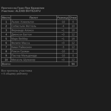
Прогноз на Гран-При Бразилии
Участник: ALEXEI BOTEZATU
Место
Пилот
Разница
Очки
1
Льюис Хэмильтон
-10
0
2
Себастьян Феттель
-4
10
3
Фернандо Алонсо
+1
18
4
Дженсон Баттон
+3
12
5
Марк Веббер
+1
18
6
Фелипе Масса
+3
12
7
Кими Райкконен
-3
12
8
Ромэн Грожан
-10
0
9
Пастор Мальдонадо
-10
0
10
Михаэль Шумахер
+3
12
Всего:
94
Все прогнозы участника
« К общему рейтингу