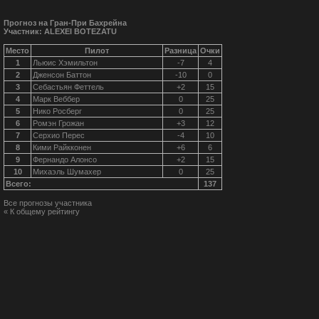
Прогноз на Гран-При Бахрейна
Участник: ALEXEI BOTEZATU
Место
Пилот
Разница
Очки
1
Льюис Хэмильтон
-7
4
2
Дженсон Баттон
-10
0
3
Себастьян Феттель
+2
15
4
Марк Веббер
0
25
5
Нико Росберг
0
25
6
Ромэн Грожан
+3
12
7
Серхио Перес
-4
10
8
Кими Райкконен
+6
6
9
Фернандо Алонсо
+2
15
10
Михаэль Шумахер
0
25
Всего:
137
Все прогнозы участника
« К общему рейтингу