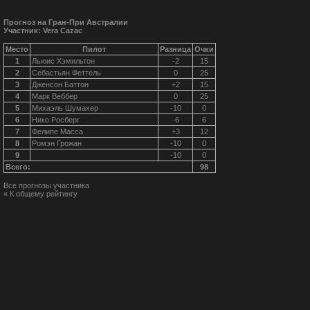
Прогноз на Гран-При Австралии
Участник: Vera Cazac
Место
Пилот
Разница
Очки
1
Льюис Хэмильтон
-2
15
2
Себастьян Феттель
0
25
3
Дженсон Баттон
+2
15
4
Марк Веббер
0
25
5
Михаэль Шумахер
-10
0
6
Нико Росберг
-6
6
7
Фелипе Масса
+3
12
8
Ромэн Грожан
-10
0
9
-10
0
Всего:
98
Все прогнозы участника
« К общему рейтингу