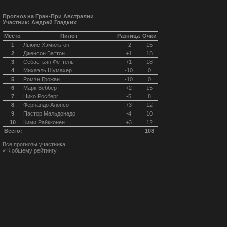
Прогноз на Гран-При Австралии
Участник: Андрей Гладких
Место
Пилот
Разница
Очки
1
Льюис Хэмильтон
-2
15
2
Дженсон Баттон
+1
18
3
Себастьян Феттель
+1
18
4
Михаэль Шумахер
-10
0
5
Ромэн Грожан
-10
0
6
Марк Веббер
+2
15
7
Нико Росберг
-5
8
8
Фернандо Алонсо
+3
12
9
Пастор Мальдонадо
-4
10
10
Кими Райкконен
+3
12
Всего:
108
Все прогнозы участника
« К общему рейтингу