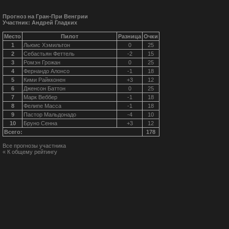
Прогноз на Гран-При Венгрии
Участник: Андрей Гладких
Место
Пилот
Разница
Очки
1
Льюис Хэмильтон
0
25
2
Себастьян Феттель
-2
15
3
Ромэн Грожан
0
25
4
Фернандо Алонсо
-1
18
5
Кими Райкконен
+3
12
6
Дженсон Баттон
0
25
7
Марк Веббер
-1
18
8
Фелипе Масса
-1
18
9
Пастор Мальдонадо
-4
10
10
Бруно Сенна
+3
12
Всего:
178
Все прогнозы участника
« К общему рейтингу