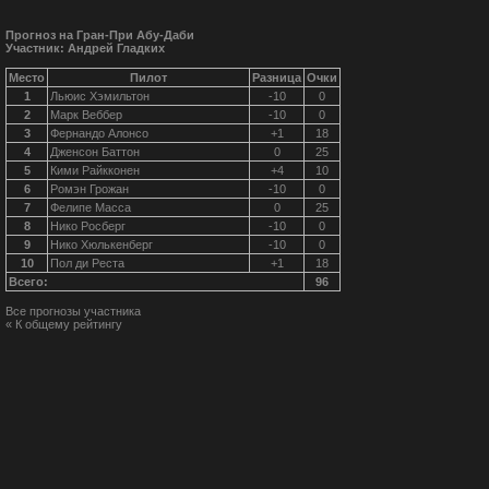
Прогноз на Гран-При Абу-Даби
Участник: Андрей Гладких
Место
Пилот
Разница
Очки
1
Льюис Хэмильтон
-10
0
2
Марк Веббер
-10
0
3
Фернандо Алонсо
+1
18
4
Дженсон Баттон
0
25
5
Кими Райкконен
+4
10
6
Ромэн Грожан
-10
0
7
Фелипе Масса
0
25
8
Нико Росберг
-10
0
9
Нико Хюлькенберг
-10
0
10
Пол ди Реста
+1
18
Всего:
96
Все прогнозы участника
« К общему рейтингу