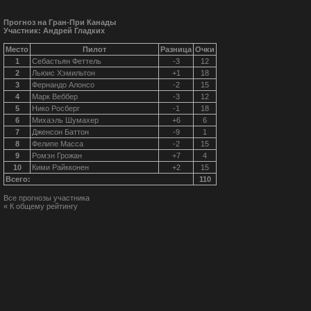
Прогноз на Гран-При Канады
Участник: Андрей Гладких
Место
Пилот
Разница
Очки
1
Себастьян Феттель
-3
12
2
Льюис Хэмильтон
+1
18
3
Фернандо Алонсо
-2
15
4
Марк Веббер
-3
12
5
Нико Росберг
-1
18
6
Михаэль Шумахер
+6
6
7
Дженсон Баттон
-9
1
8
Фелипе Масса
-2
15
9
Ромэн Грожан
+7
4
10
Кими Райкконен
+2
15
Всего:
110
Все прогнозы участника
« К общему рейтингу