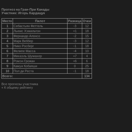
Прогноз на Гран-При Канады
Участник: Игорь Кардащук
Место
Пилот
Разница
Очки
1
Себастьян Феттель
-3
12
2
Льюис Хэмильтон
+1
18
3
Фернандо Алонсо
-2
15
4
Марк Веббер
-3
12
5
Нико Росберг
-1
18
6
Фелипе Масса
-4
10
7
Михаэль Шумахер
+7
4
8
Ромэн Грожан
+6
6
9
Камуи Кобаяши
0
25
10
Пол ди Реста
-1
18
Всего:
134
Все прогнозы участника
« К общему рейтингу