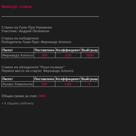
Конкурс ставок
Ставки на Гран-При Германии
Участник: Андрей Литвинов
Ставка на победителя
Победитель Гран-При: Фернандо Алонсо
Пилот
Поставлено
Коэффициент
Выйгрыш
Фернандо Алонсо
800
4.50
3600
Ставка на обладателя "Поул-позишн"
Первое место на старте: Фернандо Алонсо
Пилот
Поставлено
Коэффициент
Выйгрыш
Льюис Хэмильтон
200
4.50
0
Общая сумма за этап:
3600
« К общему рейтингу