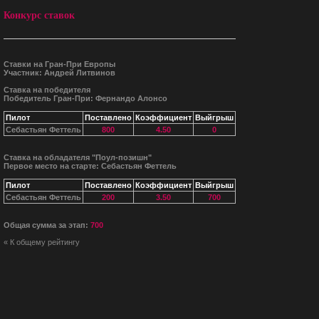
Конкурс ставок
Ставки на Гран-При Европы
Участник: Андрей Литвинов
Ставка на победителя
Победитель Гран-При: Фернандо Алонсо
Пилот
Поставлено
Коэффициент
Выйгрыш
Себастьян Феттель
800
4.50
0
Ставка на обладателя "Поул-позишн"
Первое место на старте: Себастьян Феттель
Пилот
Поставлено
Коэффициент
Выйгрыш
Себастьян Феттель
200
3.50
700
Общая сумма за этап:
700
« К общему рейтингу