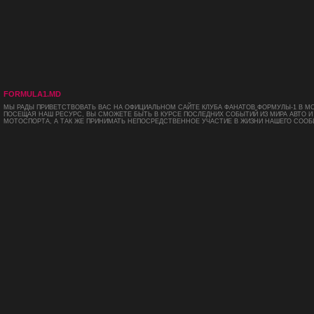
FORMULA1.MD
МЫ РАДЫ ПРИВЕТСТВОВАТЬ ВАС НА ОФИЦИАЛЬНОМ САЙТЕ КЛУБА ФАНАТОВ ФОРМУЛЫ-1 В М
ПОСЕЩАЯ НАШ РЕСУРС, ВЫ СМОЖЕТЕ БЫТЬ В КУРСЕ ПОСЛЕДНИХ СОБЫТИЙ ИЗ МИРА АВТО И
МОТОСПОРТА, А ТАК ЖЕ ПРИНИМАТЬ НЕПОСРЕДСТВЕННОЕ УЧАСТИЕ В ЖИЗНИ НАШЕГО СООБ