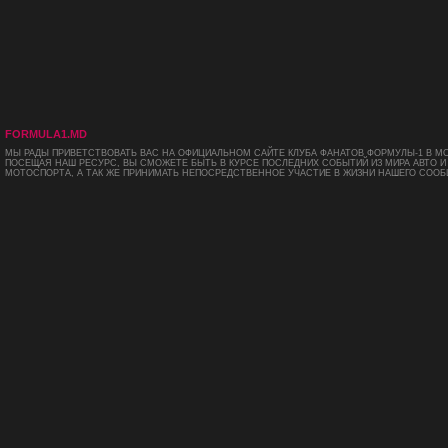
FORMULA1.MD
МЫ РАДЫ ПРИВЕТСТВОВАТЬ ВАС НА ОФИЦИАЛЬНОМ САЙТЕ КЛУБА ФАНАТОВ ФОРМУЛЫ-1 В М
ПОСЕЩАЯ НАШ РЕСУРС, ВЫ СМОЖЕТЕ БЫТЬ В КУРСЕ ПОСЛЕДНИХ СОБЫТИЙ ИЗ МИРА АВТО И
МОТОСПОРТА, А ТАК ЖЕ ПРИНИМАТЬ НЕПОСРЕДСТВЕННОЕ УЧАСТИЕ В ЖИЗНИ НАШЕГО СООБ