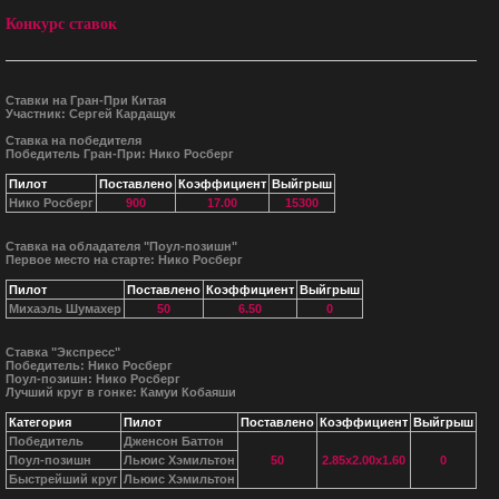
Конкурс ставок
Ставки на Гран-При Китая
Участник: Сергей Кардащук
Ставка на победителя
Победитель Гран-При: Нико Росберг
Пилот
Поставлено
Коэффициент
Выйгрыш
Нико Росберг
900
17.00
15300
Ставка на обладателя "Поул-позишн"
Первое место на старте: Нико Росберг
Пилот
Поставлено
Коэффициент
Выйгрыш
Михаэль Шумахер
50
6.50
0
Ставка "Экспресс"
Победитель: Нико Росберг
Поул-позишн: Нико Росберг
Лучший круг в гонке: Камуи Кобаяши
Категория
Пилот
Поставлено
Коэффициент
Выйгрыш
Победитель
Дженсон Баттон
Поул-позишн
Льюис Хэмильтон
50
2.85x2.00x1.60
0
Быстрейший круг
Льюис Хэмильтон