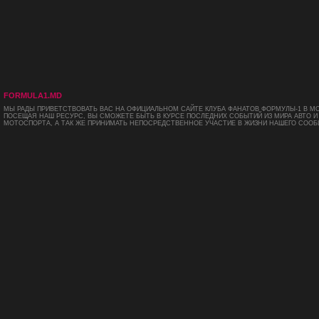
FORMULA1.MD
МЫ РАДЫ ПРИВЕТСТВОВАТЬ ВАС НА ОФИЦИАЛЬНОМ САЙТЕ КЛУБА ФАНАТОВ ФОРМУЛЫ-1 В М
ПОСЕЩАЯ НАШ РЕСУРС, ВЫ СМОЖЕТЕ БЫТЬ В КУРСЕ ПОСЛЕДНИХ СОБЫТИЙ ИЗ МИРА АВТО И
МОТОСПОРТА, А ТАК ЖЕ ПРИНИМАТЬ НЕПОСРЕДСТВЕННОЕ УЧАСТИЕ В ЖИЗНИ НАШЕГО СООБ