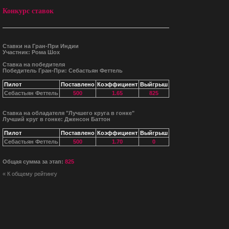
Конкурс ставок
Ставки на Гран-При Индии
Участник: Рома Шох
Ставка на победителя
Победитель Гран-При: Себастьян Феттель
Пилот
Поставлено
Коэффициент
Выйгрыш
Себастьян Феттель
500
1.65
825
Ставка на обладателя "Лучшего круга в гонке"
Лучший круг в гонке: Дженсон Баттон
Пилот
Поставлено
Коэффициент
Выйгрыш
Себастьян Феттель
500
1.70
0
Общая сумма за этап:
825
« К общему рейтингу