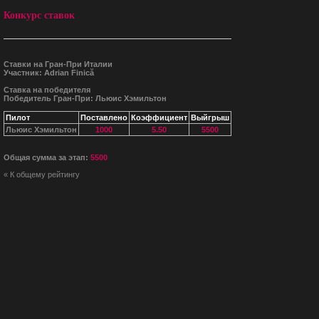
Конкурс ставок
Ставки на Гран-При Италии
Участник: Adrian Finică
Ставка на победителя
Победитель Гран-При: Льюис Хэмильтон
Пилот
Поставлено
Коэффициент
Выйгрыш
Льюис Хэмильтон
1000
5.50
5500
Общая сумма за этап:
5500
« К общему рейтингу