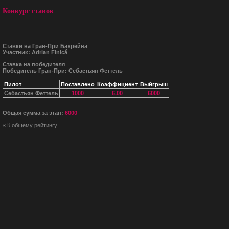
Конкурс ставок
Ставки на Гран-При Бахрейна
Участник: Adrian Finică
Ставка на победителя
Победитель Гран-При: Себастьян Феттель
Пилот
Поставлено
Коэффициент
Выйгрыш
Себастьян Феттель
1000
6.00
6000
Общая сумма за этап:
6000
« К общему рейтингу