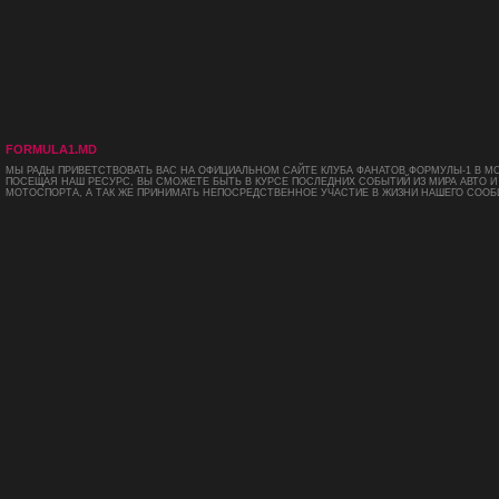
FORMULA1.MD
МЫ РАДЫ ПРИВЕТСТВОВАТЬ ВАС НА ОФИЦИАЛЬНОМ САЙТЕ КЛУБА ФАНАТОВ ФОРМУЛЫ-1 В М
ПОСЕЩАЯ НАШ РЕСУРС, ВЫ СМОЖЕТЕ БЫТЬ В КУРСЕ ПОСЛЕДНИХ СОБЫТИЙ ИЗ МИРА АВТО И
МОТОСПОРТА, А ТАК ЖЕ ПРИНИМАТЬ НЕПОСРЕДСТВЕННОЕ УЧАСТИЕ В ЖИЗНИ НАШЕГО СООБ