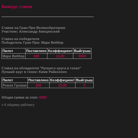
Конкурс ставок
Ставки на Гран-При Великобритании
Участник: Александр Амецинский
Ставка на победителя
Победитель Гран-При: Марк Веббер
Пилот
Поставлено
Коэффициент
Выйгрыш
Марк Веббер
500
12.00
6000
Ставка на обладателя "Лучшего круга в гонке"
Лучший круг в гонке: Кими Райкконен
Пилот
Поставлено
Коэффициент
Выйгрыш
Ромэн Грожан
500
15.00
0
Общая сумма за этап:
6000
« К общему рейтингу