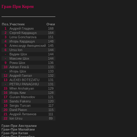
Гран-При Кореи
Поз.
Участник
Очки
1
Андрей Гладких
168
2
Сергей Кардащук
164
3
Lena Goncharova
151
4
Игорь Кардащук
148
5
Александр Амецинский
145
6
Ursu Ion
144
-
Вадим Шох
144
-
Максим Шох
144
9
Рома Шох
136
10
Adrian Finică
133
-
Игорь Шох
133
12
Андрей Гангал
132
13
ALEXEI BOTEZATU
131
-
PETRU PANAGHIU
131
15
Mher Arshakyan
129
16
Игорь Ким
128
17
Guram Manvelov
121
18
Sandu Fakeru
120
19
Sergiu Turcan
117
20
Danil Platon
115
21
Андрей Литвинов
111
22
Ion Ursu
89
Гран-При Австралии
Гран-При Малайзии
Гран-При Китая
Гран-При Бахрейна