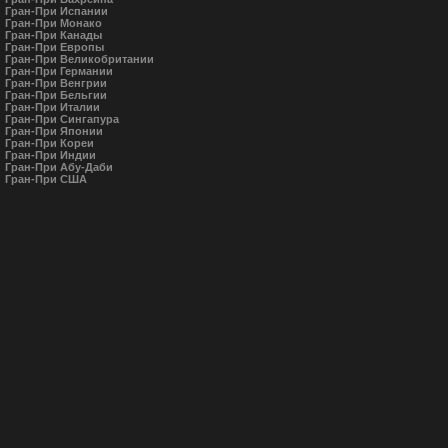
Гран-При Испании
Гран-При Монако
Гран-При Канады
Гран-При Европы
Гран-При Великобритании
Гран-При Германии
Гран-При Венгрии
Гран-При Бельгии
Гран-При Италии
Гран-При Сингапура
Гран-При Японии
Гран-При Кореи
Гран-При Индии
Гран-При Абу-Даби
Гран-При США